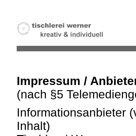
Bäder --
Küchen --
Möbel --
Austellungen --
Impressum / Anbiet
(nach §5 Telemedien
Informationsanbieter (
Inhalt)